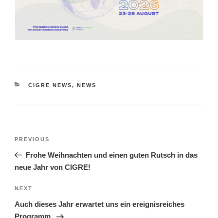
CATEGORIES
CIGRE NEWS
,
NEWS
Post
Previous
PREVIOUS
navigation
Post
Frohe Weihnachten und einen guten Rutsch in das
neue Jahr von CIGRE!
Next
NEXT
Post
Auch dieses Jahr erwartet uns ein ereignisreiches
Programm,