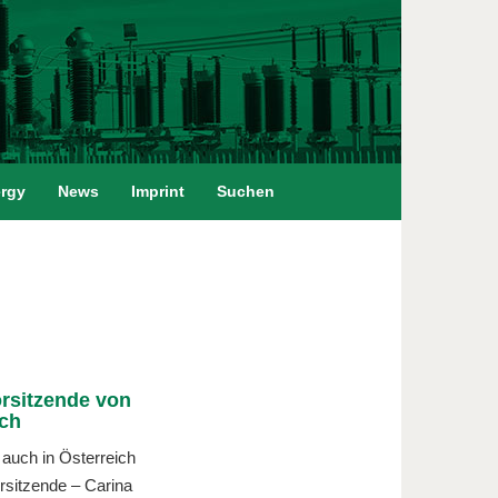
rgy
News
Imprint
Suchen
orsitzende von
ich
 auch in Österreich
rsitzende – Carina