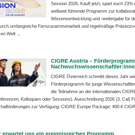
Session 2026. Kauft jetzt, spart euch 23%
weltweit führende Programm zur kollaborat
Wissensentwicklung und -weitergabe für d
urch umfangreiche Fernzusammenarbeit und regelmäßige Präsenzve
en Welt ...
CIGRE Austria – Förderprogram
Nachwuchswissenschaftler:inne
CIGRE Österreich schreibt dieses Jahr wi
Förderprogramm für junge Wissenschaftler:i
die Teilnahme an der internationalen CI
onferenzen, Kolloquien oder Sessions). Ausschreibung 2026 (3. Cal) 
chalförderungen zur Verfügung: CIGRE Europe Package: 400 € CIGRE
 erwartet uns ein ereignisreiches Programm,