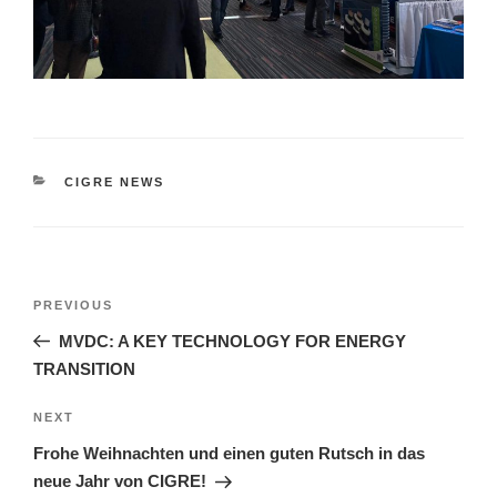
CATEGORIES
CIGRE NEWS
Post
Previous
PREVIOUS
navigation
Post
MVDC: A KEY TECHNOLOGY FOR ENERGY
TRANSITION
Next
NEXT
Post
Frohe Weihnachten und einen guten Rutsch in das
neue Jahr von CIGRE!