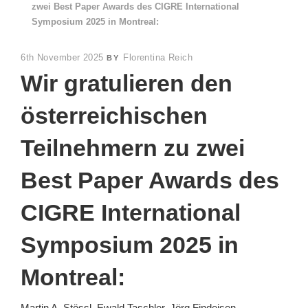
zwei Best Paper Awards des CIGRE International
Symposium 2025 in Montreal:
POSTED
6th November 2025
Florentina Reich
BY
ON
Wir gratulieren den
österreichischen
Teilnehmern zu zwei
Best Paper Awards des
CIGRE International
Symposium 2025 in
Montreal:
Martin A. Stössl, Ewald Taschler, Jörg Findeisen